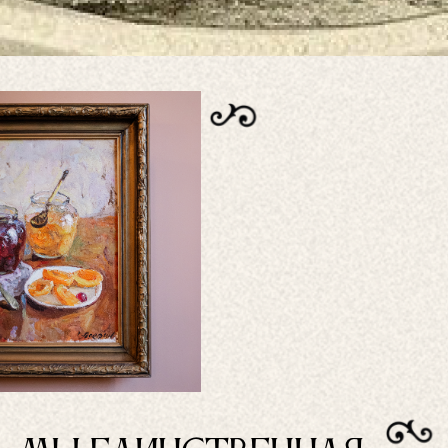
которая существует
с 1923г.
«Не Рыдай» пропитан историей: от кованных дверей с 1909г,
которые мы сохранили на входе, до винтажа в зале, а также
роскошные хрустальные люстры прошлой эпохи, старинная
керамическая немецкая плитка Villeroy-Boch и антиквариат,
которому более 100 лет.
В интерьере представлены картины художника Александра
Арефьева - где можно познакомиться с его творчеством.