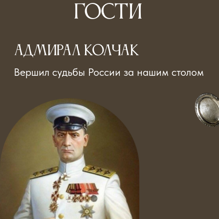
рауль амундсен
Делился планами полярных
экспедиций