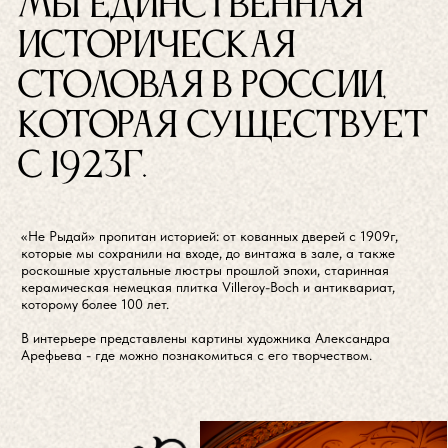
Свидетели
эпохи: истории
живущие в
стенах нашей
трапезной