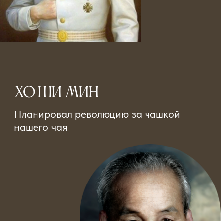
челюскинсы
Отмечали спасение за нашим
хлебосольным столом